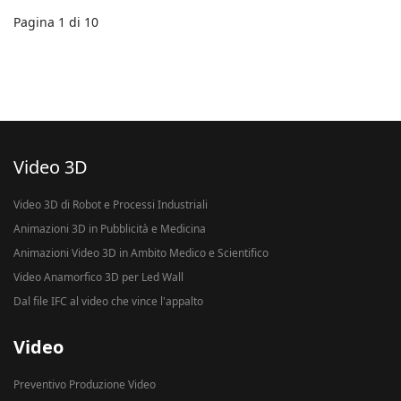
Pagina 1 di 10
Video 3D
Video 3D di Robot e Processi Industriali
Animazioni 3D in Pubblicità e Medicina
Animazioni Video 3D in Ambito Medico e Scientifico
Video Anamorfico 3D per Led Wall
Dal file IFC al video che vince l'appalto
Video
Preventivo Produzione Video