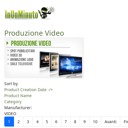
Produzione Video
Sort by
Product Creation Date -/+
Product Name
Category
Manufacturer:
VIDEO
1
2
3
4
5
6
7
8
9
10
Avanti
Fi