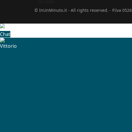
Accetto
© InUnMinuto.it - All rights reserved. - P.Iva 05
Chat
Vittorio