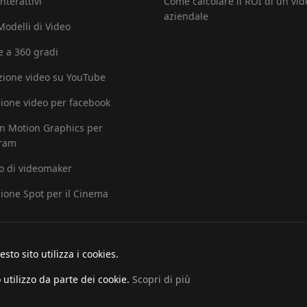
nterattivi
Come calcolare il ROI di un vid
aziendale
 Modelli di Video
e a 360 gradi
ione video su YouTube
ione video per facebook
in Motion Graphics per
gram
io di videomaker
ione Spot per il Cinema
sto sito utilizza i cookies.
o utilizzo da parte dei cookie.
Scopri di più