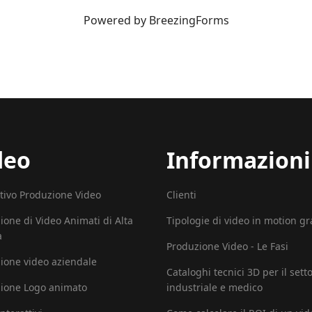
Powered by BreezingForms
deo
Informazioni
tivo Produzione Video
Clienti
ione di Video Animati di Alta
Tipologie di video in motion g
à
Produzione Video - Le Fasi
ione video aziendale
Cataloghi tecnici 3D per il sett
ione Logo animato
industriale e medico