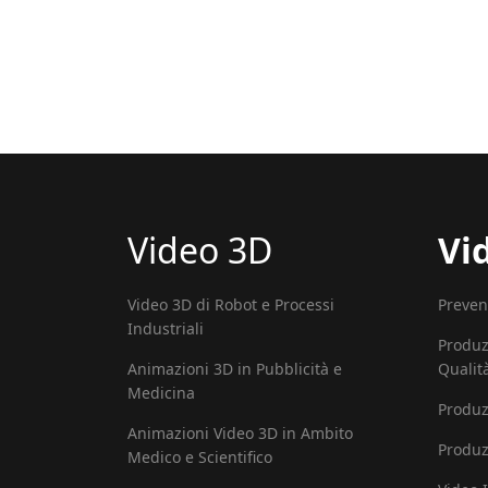
Video 3D
Vi
Video 3D di Robot e Processi
Preven
Industriali
Produz
Animazioni 3D in Pubblicità e
Qualit
Medicina
Produz
Animazioni Video 3D in Ambito
Produz
Medico e Scientifico