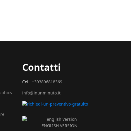
Contatti
Cell.
+393896818369
raphics
info@inunminuto.it
ore
ENGLISH VERSION