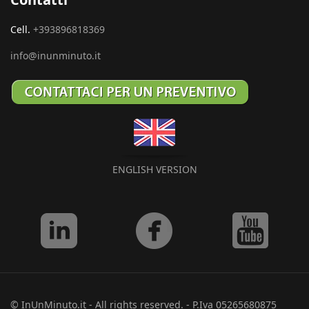
Cell.
+393896818369
info@inunminuto.it
ENGLISH VERSION
© InUnMinuto.it - All rights reserved. - P.Iva 05265680875