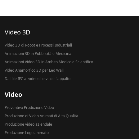
Video 3D
Video 3D di Robot e Processi Industriali
Animazioni 3D in Pubblicità e Medicina
Animazioni Video 3D in Ambito Medico e Scientifico
Video Anamorfico 3D per Led Wall
Dal file IFC al video che vince l'appalto
Video
Preventivo Produzione Video
Produzione di Video Animati di Alta Qualità
Produzione video aziendale
Produzione Logo animato