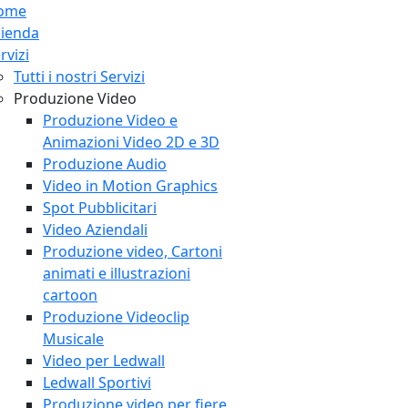
ome
zienda
rvizi
Tutti i nostri Servizi
Produzione Video
Produzione Video e
Animazioni Video 2D e 3D
Produzione Audio
Video in Motion Graphics
Spot Pubblicitari
Video Aziendali
Produzione video, Cartoni
animati e illustrazioni
cartoon
Produzione Videoclip
Musicale
Video per Ledwall
Ledwall Sportivi
Produzione video per fiere