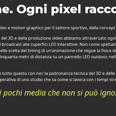
ne. Ogni pixel racc
eo e motion graphics per il settore sportivo, dalla concept ar
a, del 3D e della produzione video abbiamo attraversato ogni
ati broadcast alle superfici LED interattive. Non come spet
nella scelta del timing di un'animazione che segue la fisica d
nquanta metri di distanza su un pannello LED outdoor, nell
utto questo con noi: la padronanza tecnica del 3D e delle mo
erativa di uno studio che sa come si lavora con i tempi stret
dei pochi media che non si può ig