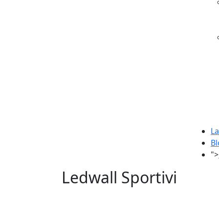
La
Bl
">
Ledwall Sportivi