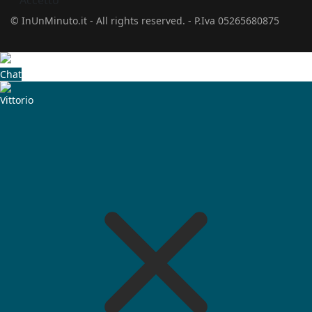
Accetto
© InUnMinuto.it - All rights reserved. - P.Iva 05265680875
Chat
Vittorio