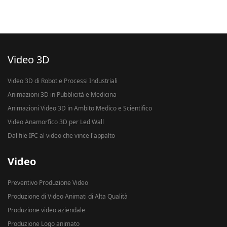
Video 3D
Video 3D di Robot e Processi Industriali
Animazioni 3D in Pubblicità e Medicina
Animazioni Video 3D in Ambito Medico e Scientifico
Video Anamorfico 3D per Led Wall
Dal file IFC al video che vince l'appalto
Video
Preventivo Produzione Video
Produzione di Video Animati di Alta Qualità
Produzione video aziendale
Produzione Logo animato