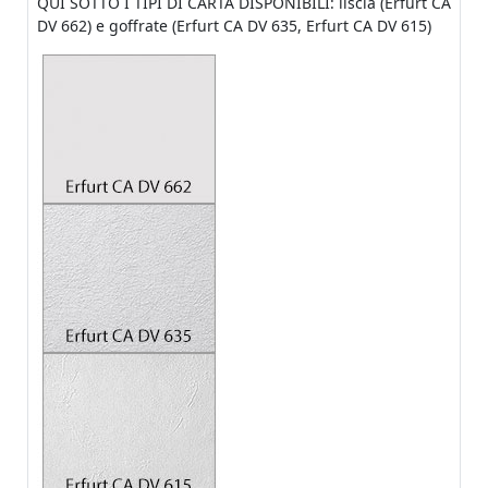
QUI SOTTO I TIPI DI CARTA DISPONIBILI: liscia (Erfurt CA
DV 662) e goffrate (Erfurt CA DV 635, Erfurt CA DV 615)