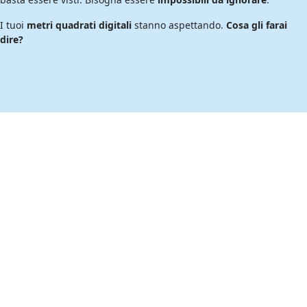
I tuoi
metri quadrati digitali
stanno aspettando.
Cosa gli farai
dire?
Video Arte 3D per LedWall
Qui sotto riportiamo un esempio di come possiamo trasformare il
tuo Ledwal in un opera d'arte di intrattenimento visivio
trasformando qualsiasi schermo in un’installazione visiva
scenografica. Sculture fluttuanti, sfere sospese e ambientazioni
ipnotiche valorizzano i tuoi prodotti, conferendo al brand
prestigio e modernità, e catturando l’attenzione del pubblico con
effetti memorabili e coinvolgenti.