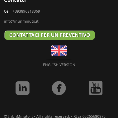
Cell.
+393896818369
info@inunminuto.it
ENGLISH VERSION
© InUnMinuto.it - All rights reserved. - P.Iva 05265680875