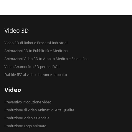
Video 3D
Video 3D di Robot e Processi Industriali
Animazioni 3D in Pubblicità e Medicina
Animazioni Video 3D in Ambito Medico e Scientifico
Video Anamorfico 3D per Led Wall
Dal file IFC al video che vince l'appalto
Video
Preventivo Produzione Video
Produzione di Video Animati di Alta Qualità
Produzione video aziendale
Produzione Logo animato