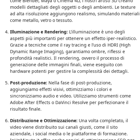
come Blender, Maya o Cinema 4D, i nostri artisti 3D creano
modelli dettagliati degli oggetti o degli ambienti. Le texture
ad alta risoluzione aggiungono realismo, simulando materiali
come metallo, vetro o tessuto.
Illuminazione e Rendering:
L’illuminazione è uno degli
aspetti più importanti per ottenere un effetto iper-realistico.
Grazie a tecniche come il ray tracing e l’uso di HDRI (High
Dynamic Range Imaging), garantiamo ombre, riflessi e
profondità realistici. Il rendering, ovvero il processo di
generazione delle immagini finali, viene eseguito con
hardware potenti per gestire la complessità dei dettagli.
Post-produzione:
Nella fase di post-produzione,
aggiungiamo effetti visivi, ottimizziamo i colori e
sincronizziamo audio e video. Utilizziamo strumenti come
Adobe After Effects o DaVinci Resolve per perfezionare il
risultato finale.
Distribuzione e Ottimizzazione:
Una volta completato, il
video viene distribuito sui canali giusti, come il sito
aziendale, i social media o le piattaforme di formazione.