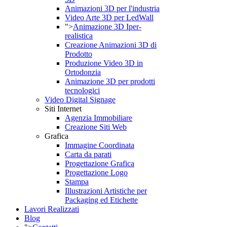
Animazioni 3D per l'industria
Video Arte 3D per LedWall
">
Animazione 3D Iper-
realistica
Creazione Animazioni 3D di
Prodotto
Produzione Video 3D in
Ortodonzia
Animazione 3D per prodotti
tecnologici
Video Digital Signage
Siti Internet
Agenzia Immobiliare
Creazione Siti Web
Grafica
Immagine Coordinata
Carta da parati
Progettazione Grafica
Progettazione Logo
Stampa
Illustrazioni Artistiche per
Packaging ed Etichette
Lavori Realizzati
Blog