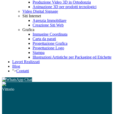
Produzione Video 3D in Ortodonzia
Animazione 3D per prodotti tecnologici
Video Digital Signage
Siti Internet
Agenzia Immobiliare
Creazione Siti Web
Grafica
Immagine Coordinata
Carta da parati
Progettazione Grafica
Progettazione Logo
Stampa
Illustrazioni Artistiche per Packaging ed Etichette
Lavori Realizzati
Blog
">
Contatti
Chat
Vittorio