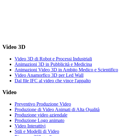
Richiedi un Preventivo
Video 3D
Video 3D di Robot e Processi Industriali
Animazioni 3D in Pubblicità e Medicina
Animazioni Video 3D in Ambito Medico e Scientifico
Video Anamorfico 3D per Led Wall
Dal file IFC al video che vince l'appalto
Video
Preventivo Produzione Video
Produzione di Video Animati di Alta Qualità
Produzione video aziendale
Produzione Logo animato
Video Interattivi
Stili e Modelli di Video