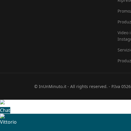
Ripres
Promoz
Produz
Video 
Insta
Serviz
Produz
© InUnMinuto.it - All rights reserved. - P.Iva 05
Chat
Vittorio