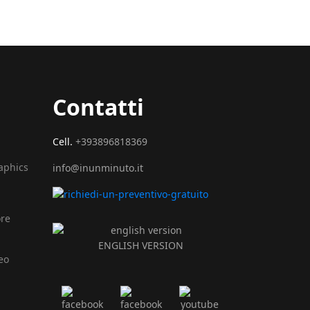
Contatti
Cell.
+393896818369
raphics
info@inunminuto.it
ore
ENGLISH VERSION
eo