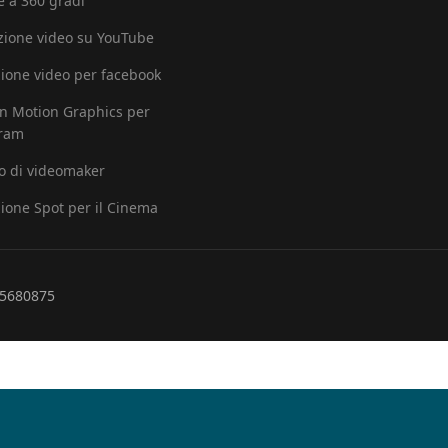
e a 360 gradi
ione video su YouTube
ione video per facebook
in Motion Graphics per
gram
io di videomaker
ione Spot per il Cinema
265680875