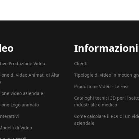
deo
Informazioni
tivo Produzione Video
Clienti
ione di Video Animati di Alta
Tipologie di video in motion g
à
Produzione Video - Le Fasi
ione video aziendale
Cataloghi tecnici 3D per il sett
ione Logo animato
industriale e medico
nterattivi
Come calcolare il ROI di un vid
aziendale
 Modelli di Video