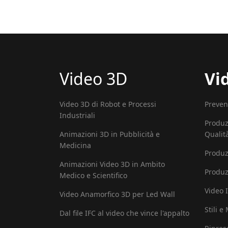
Video 3D
Vi
Video 3D di Robot e Processi
Preven
Industriali
Produz
Animazioni 3D in Pubblicità e
Qualit
Medicina
Produz
Animazioni Video 3D in Ambito
Produz
Medico e Scientifico
Video I
Video Anamorfico 3D per Led Wall
Stili e
Dal file IFC al video che vince l'appalto