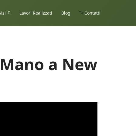
">
vizi
Lavori Realizzati
Blog
Contatti
r Mano a New