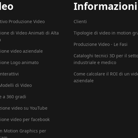
deo
Informazioni
tivo Produzione Video
Clienti
ione di Video Animati di Alta
Tipologie di video in motion g
à
Produzione Video - Le Fasi
ione video aziendale
Cataloghi tecnici 3D per il sett
ione Logo animato
industriale e medico
nterattivi
Come calcolare il ROI di un vid
aziendale
 Modelli di Video
e a 360 gradi
ione video su YouTube
ione video per facebook
in Motion Graphics per
gram