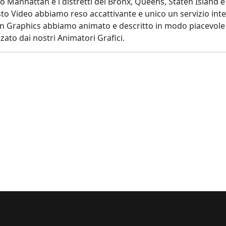
mo Manhattan e i distretti del Bronx, Queens, Staten Island e
sto Video abbiamo reso accattivante e unico un servizio inte
n Graphics abbiamo animato e descritto in modo piacevole i 
izzato dai nostri Animatori Grafici.