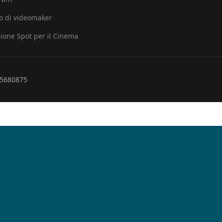
io di videomaker
ione Spot per il Cinema
265680875