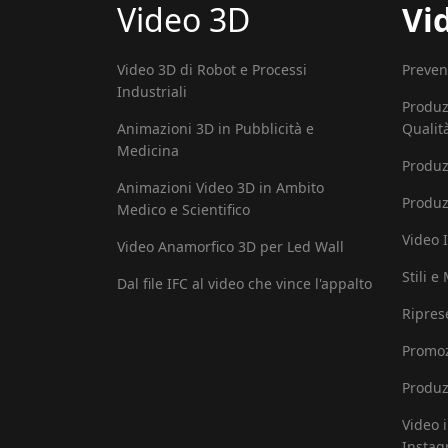
Video 3D
Vi
Video 3D di Robot e Processi
Preven
Industriali
Produz
Animazioni 3D in Pubblicità e
Qualit
Medicina
Produz
Animazioni Video 3D in Ambito
Produz
Medico e Scientifico
Video I
Video Anamorfico 3D per Led Wall
Stili e
Dal file IFC al video che vince l'appalto
Ripres
Promoz
Produz
Video 
Insta