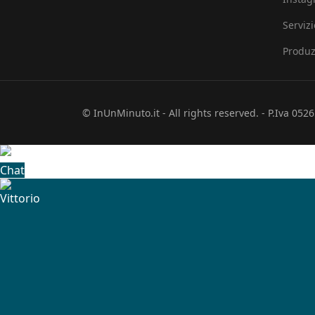
Serviz
Produz
© InUnMinuto.it - All rights reserved. - P.Iva 05
Chat
Vittorio