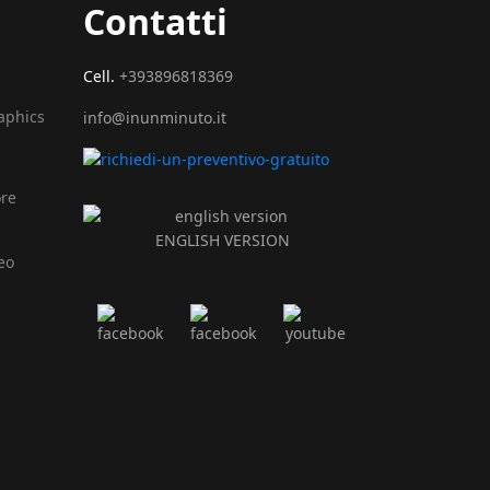
Contatti
Cell.
+393896818369
raphics
info@inunminuto.it
ore
ENGLISH VERSION
eo