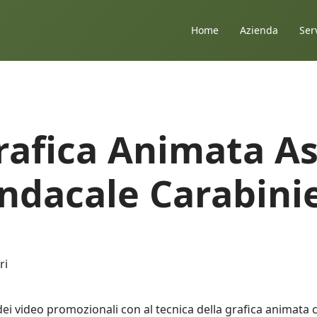
Home
Azienda
Ser
rafica Animata A
indacale Carabinie
ri
i video promozionali con al tecnica della grafica animata c