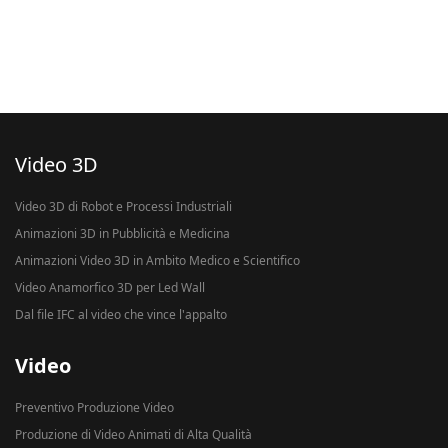
Video 3D
Video 3D di Robot e Processi Industriali
Animazioni 3D in Pubblicità e Medicina
Animazioni Video 3D in Ambito Medico e Scientifico
Video Anamorfico 3D per Led Wall
Dal file IFC al video che vince l'appalto
Video
Preventivo Produzione Video
Produzione di Video Animati di Alta Qualità