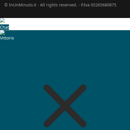
© InUnMinuto.it - All rights reserved. - P.Iva 05265680875
Chat
Vittorio