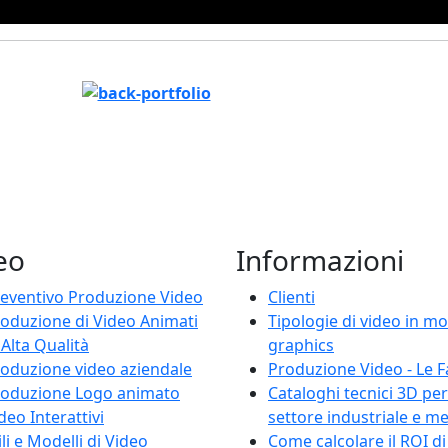
eo
Informazioni
eventivo Produzione Video
Clienti
oduzione di Video Animati
Tipologie di video in mo
 Alta Qualità
graphics
oduzione video aziendale
Produzione Video - Le F
roduzione Logo animato
Cataloghi tecnici 3D per 
deo Interattivi
settore industriale e m
ili e Modelli di Video
Come calcolare il ROI di