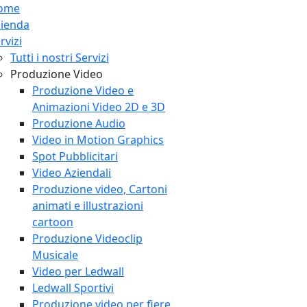
ome
zienda
rvizi
Tutti i nostri Servizi
Produzione Video
Produzione Video e
Animazioni Video 2D e 3D
Produzione Audio
Video in Motion Graphics
Spot Pubblicitari
Video Aziendali
Produzione video, Cartoni
animati e illustrazioni
cartoon
Produzione Videoclip
Musicale
Video per Ledwall
Ledwall Sportivi
Produzione video per fiere