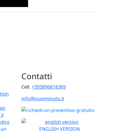
Contatti
Cell.
+393896818369
tion
info@inunminuto.it
asi
il
edico
 un
ENGLISH VERSION