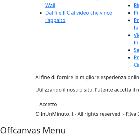
Wall
Ri
Dal file IFC al video che vince
Pr
l'appalto
Pr
f
Vi
I
Se
Pr
C
Al fine di fornire la migliore esperienza onlin
Utilizzando il nostro sito, l'utente accetta il
Accetto
© InUnMinuto.it - All rights reserved. - P.Iv
Offcanvas Menu