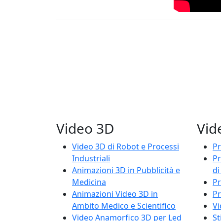
Video 3D
Vid
Video 3D di Robot e Processi
Pr
Industriali
Pr
Animazioni 3D in Pubblicità e
di
Medicina
Pr
Animazioni Video 3D in
P
Ambito Medico e Scientifico
Vi
Video Anamorfico 3D per Led
St